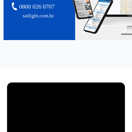
0800 026 0707
satlight.com.br