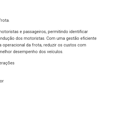
rota.
otoristas e passageiros, permitindo identificar
condução dos motoristas. Com uma gestão eficiente
ia operacional da frota, reduzir os custos com
melhor desempenho dos veículos.
lerações
or