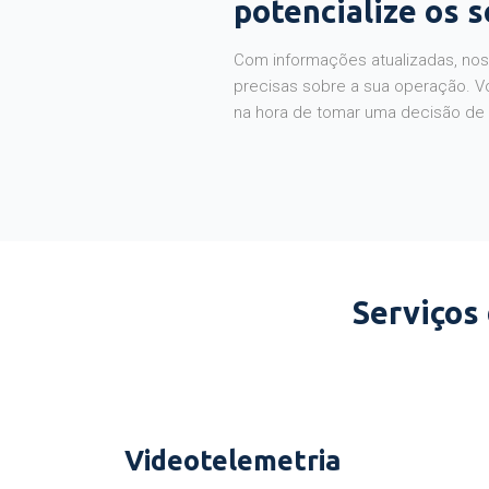
potencialize os 
Com informações atualizadas, noss
precisas sobre a sua operação. V
na hora de tomar uma decisão de
Serviços
Videotelemetria