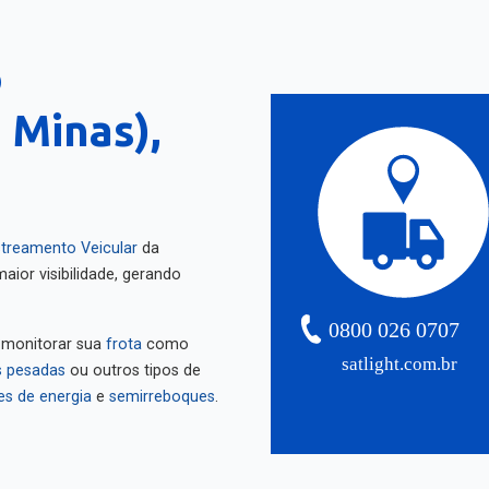
o
 Minas),
treamento Veicular
da
aior visibilidade, gerando
0800 026 0707
 monitorar sua
frota
como
satlight.com.br
 pesadas
ou outros tipos de
es de energia
e
semirreboques
.