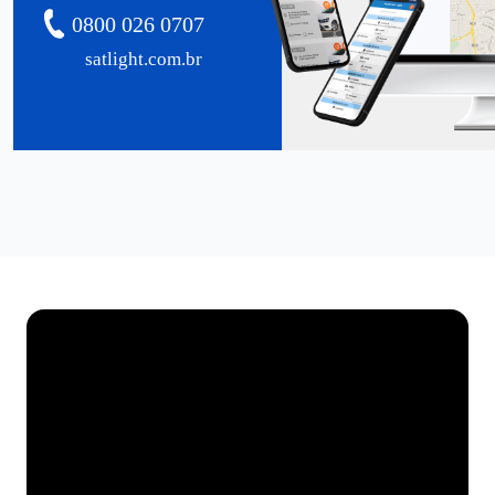
0800 026 0707
satlight.com.br