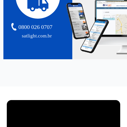
0800 026 0707
satlight.com.br