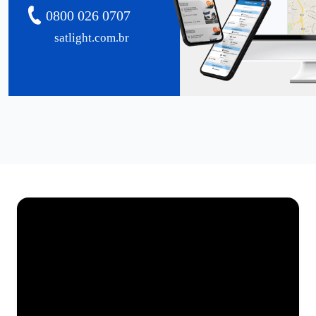
0800 026 0707
satlight.com.br