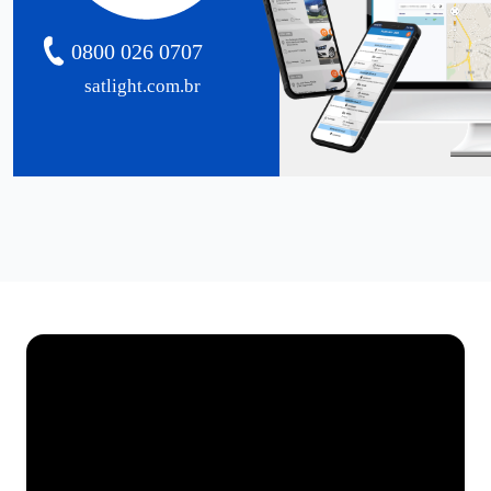
0800 026 0707
satlight.com.br