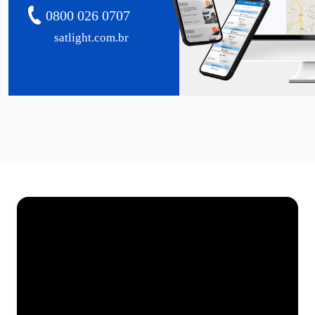
0800 026 0707
satlight.com.br