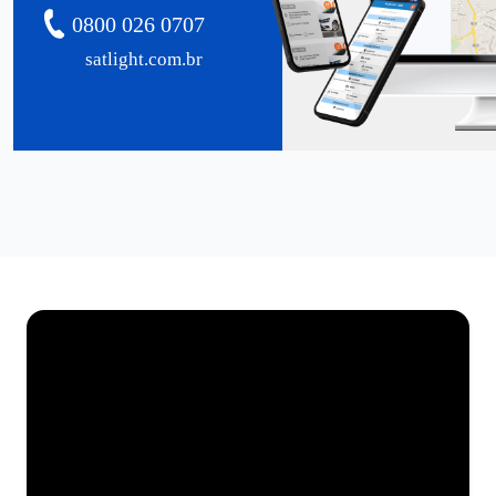
0800 026 0707
satlight.com.br