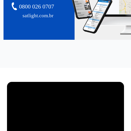
0800 026 0707
satlight.com.br