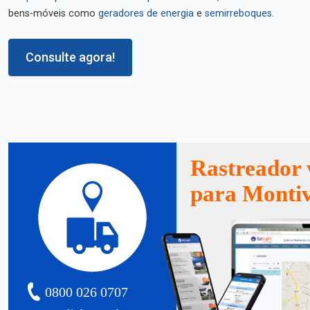
bens-móveis como
geradores de energia
e
semirreboques
.
Consulte agora!
Rastreador 
para Montiv
0800 026 0707