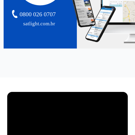
0800 026 0707
satlight.com.br