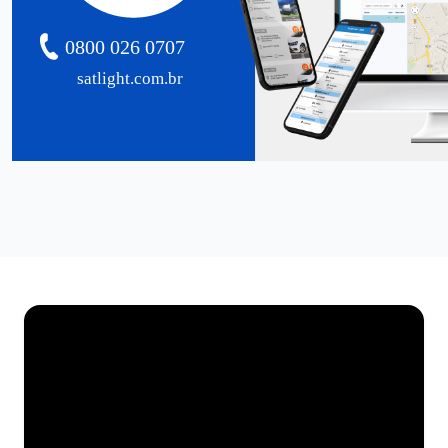
0800 026 0707
satlight.com.br