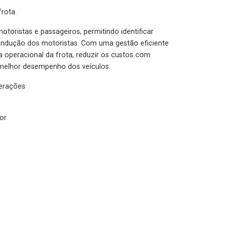
rota.
otoristas e passageiros, permitindo identificar
condução dos motoristas. Com uma gestão eficiente
ia operacional da frota, reduzir os custos com
melhor desempenho dos veículos.
lerações
or