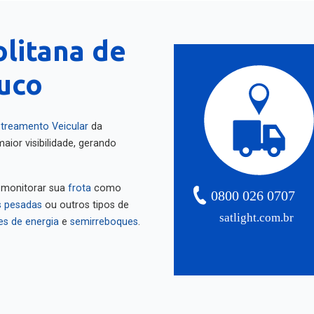
litana de
uco
treamento Veicular
da
aior visibilidade, gerando
 monitorar sua
frota
como
0800 026 0707
 pesadas
ou outros tipos de
satlight.com.br
es de energia
e
semirreboques
.