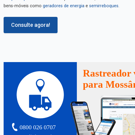
bens-móveis como
geradores de energia
e
semirreboques
.
Consulte agora!
Rastreador 
para Mossâ
0800 026 0707