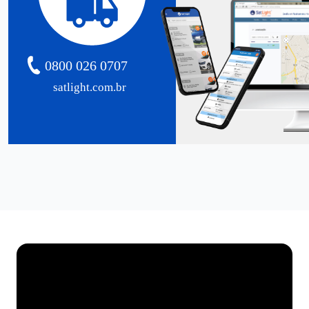
0800 026 0707
satlight.com.br