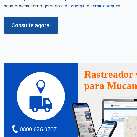
bens-móveis como
geradores de energia
e
semirreboques
.
Consulte agora!
Rastreador 
para Muca
0800 026 0707