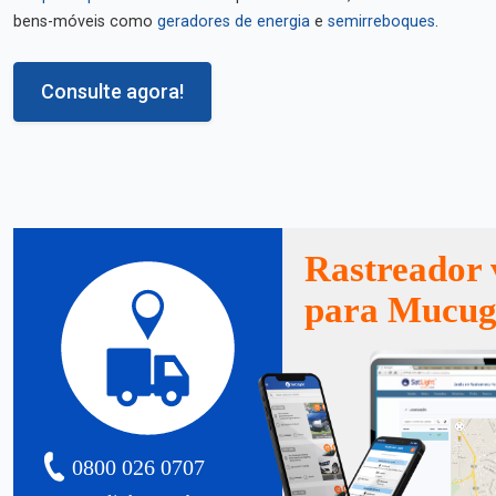
bens-móveis como
geradores de energia
e
semirreboques
.
Consulte agora!
Rastreador 
para Mucug
0800 026 0707