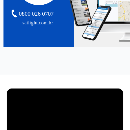
0800 026 0707
satlight.com.br