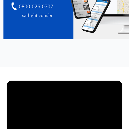
0800 026 0707
satlight.com.br