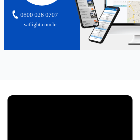
0800 026 0707
satlight.com.br