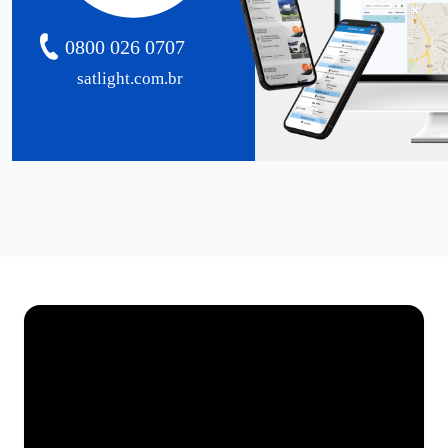
0800 026 0707
satlight.com.br