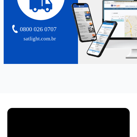
0800 026 0707
satlight.com.br