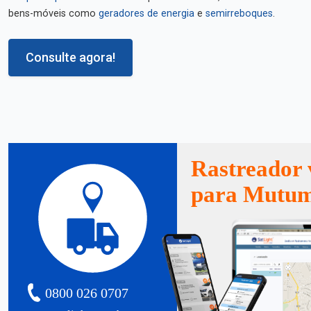
bens-móveis como
geradores de energia
e
semirreboques
.
Consulte agora!
Rastreador 
para Mutu
0800 026 0707