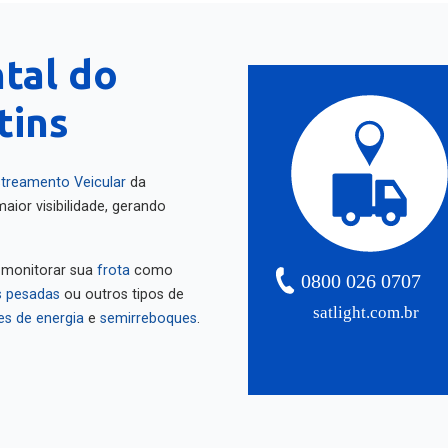
ntal do
tins
treamento Veicular
da
aior visibilidade, gerando
 monitorar sua
frota
como
0800 026 0707
 pesadas
ou outros tipos de
satlight.com.br
es de energia
e
semirreboques
.