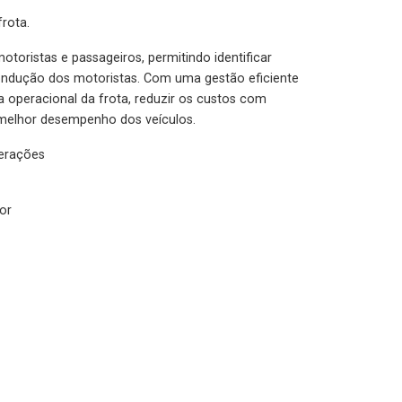
rota.
otoristas e passageiros, permitindo identificar
condução dos motoristas. Com uma gestão eficiente
ia operacional da frota, reduzir os custos com
melhor desempenho dos veículos.
lerações
or