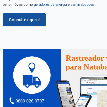
bens-móveis como
geradores de energia
e
semirreboques
.
Consulte agora!
Rastreador 
para Natub
0800 026 0707