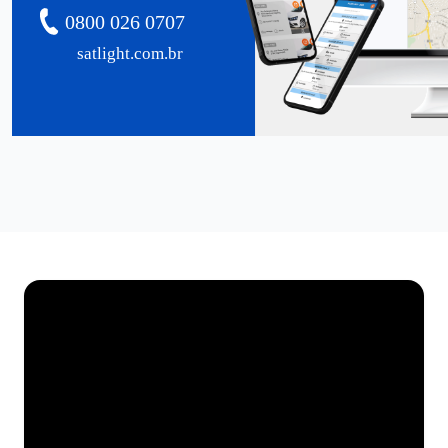
0800 026 0707
satlight.com.br