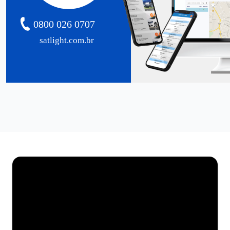
0800 026 0707
satlight.com.br