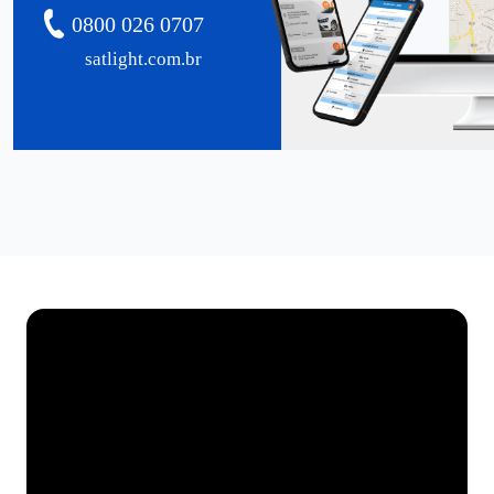
0800 026 0707
satlight.com.br