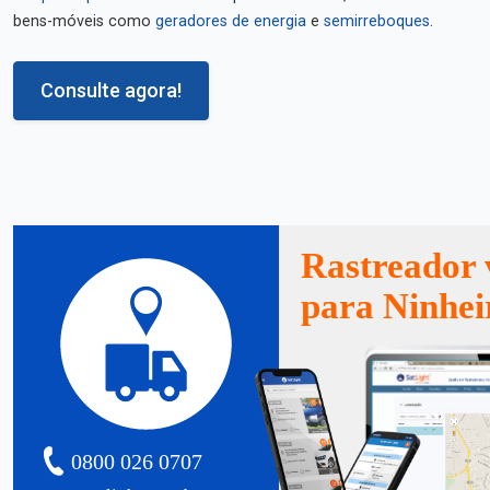
bens-móveis como
geradores de energia
e
semirreboques
.
Consulte agora!
Rastreador 
para Ninhei
0800 026 0707