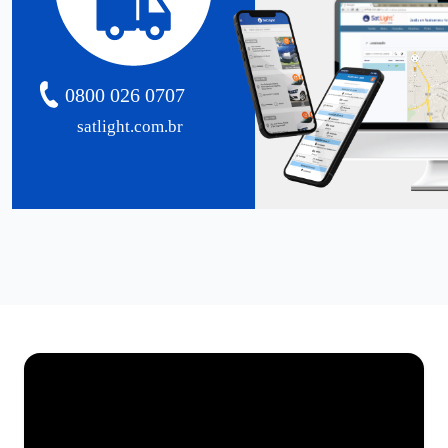
0800 026 0707
satlight.com.br