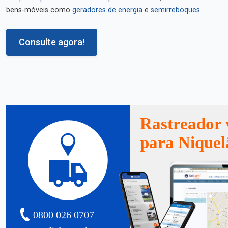
bens-móveis como
geradores de energia
e
semirreboques
.
Consulte agora!
Rastreador 
para Niquel
0800 026 0707