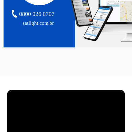
0800 026 0707
satlight.com.br