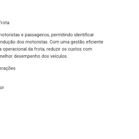
rota.
otoristas e passageiros, permitindo identificar
condução dos motoristas. Com uma gestão eficiente
ia operacional da frota, reduzir os custos com
melhor desempenho dos veículos.
lerações
or