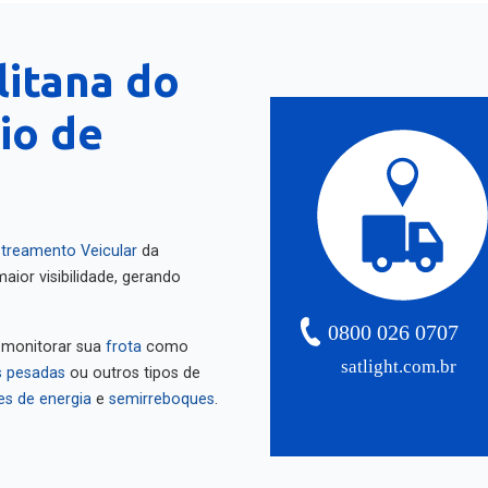
litana do
Rio de
treamento Veicular
da
aior visibilidade, gerando
0800 026 0707
 monitorar sua
frota
como
satlight.com.br
 pesadas
ou outros tipos de
es de energia
e
semirreboques
.