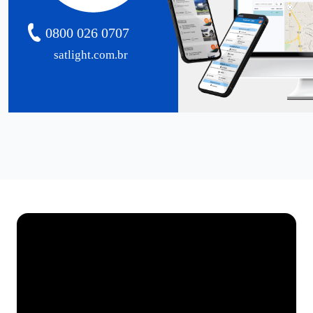
0800 026 0707
satlight.com.br