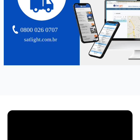
0800 026 0707
satlight.com.br