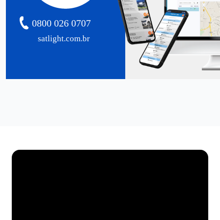
0800 026 0707
satlight.com.br