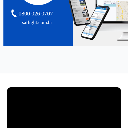
0800 026 0707
satlight.com.br