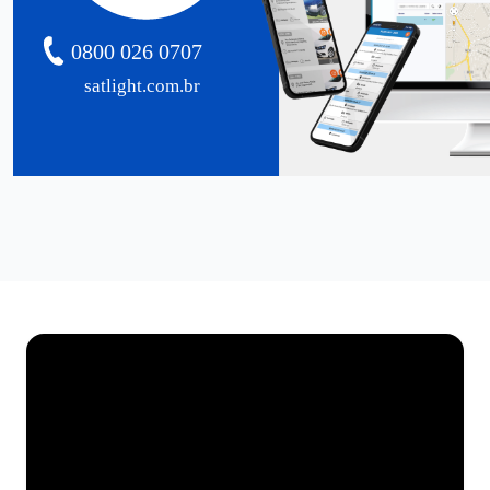
0800 026 0707
satlight.com.br