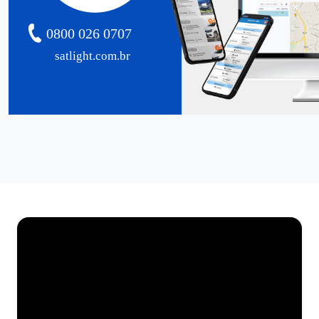
0800 026 0707
satlight.com.br