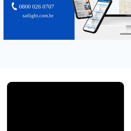
0800 026 0707
satlight.com.br