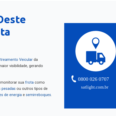
Oeste
nta
treamento Veicular
da
aior visibilidade, gerando
0800 026 0707
 monitorar sua
frota
como
satlight.com.br
 pesadas
ou outros tipos de
es de energia
e
semirreboques
.