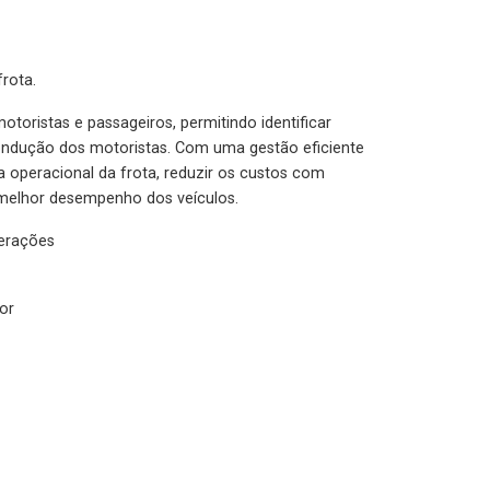
rota.
otoristas e passageiros, permitindo identificar
condução dos motoristas. Com uma gestão eficiente
ia operacional da frota, reduzir os custos com
melhor desempenho dos veículos.
lerações
or