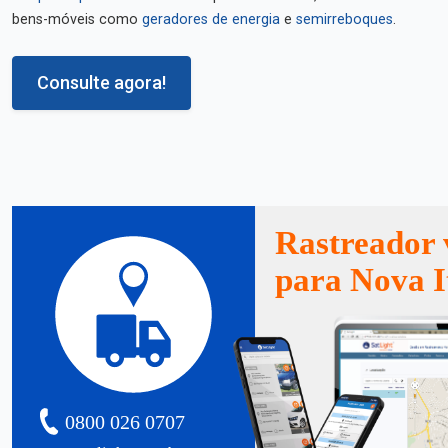
bens-móveis como
geradores de energia
e
semirreboques
.
Consulte agora!
Rastreador 
para Nova I
0800 026 0707