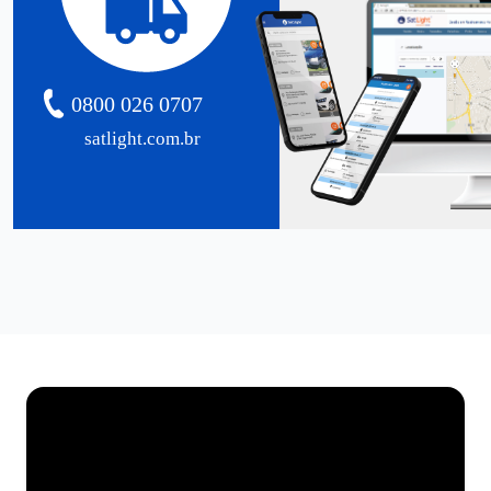
0800 026 0707
satlight.com.br