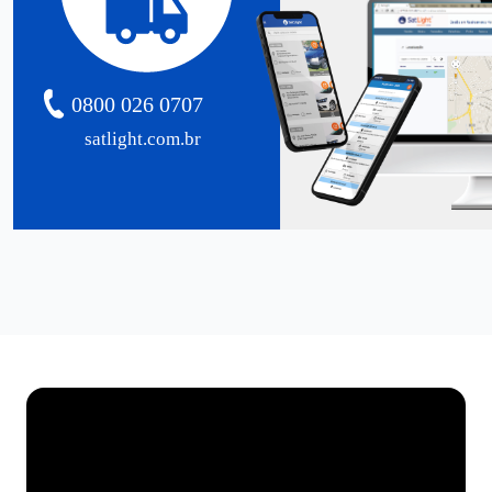
0800 026 0707
satlight.com.br