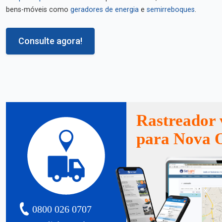
bens-móveis como
geradores de energia
e
semirreboques
.
Consulte agora!
Rastreador 
para Nova 
0800 026 0707