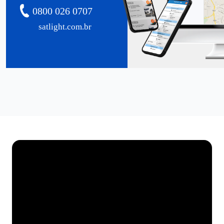
0800 026 0707
satlight.com.br