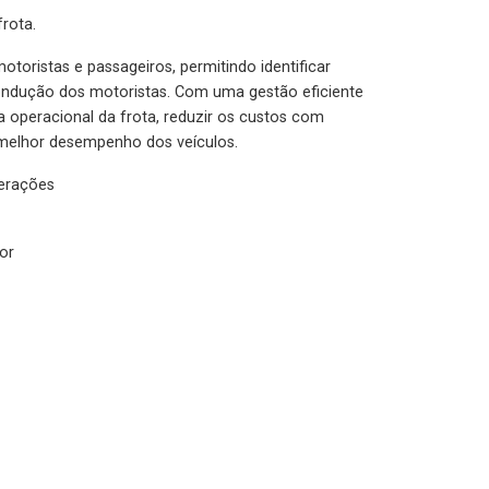
rota.
otoristas e passageiros, permitindo identificar
condução dos motoristas. Com uma gestão eficiente
ia operacional da frota, reduzir os custos com
melhor desempenho dos veículos.
lerações
or