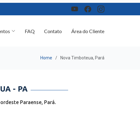
ntos
FAQ
Contato
Área do Cliente
Home
Nova Timboteua, Pará
A - PA
ordeste Paraense, Pará.