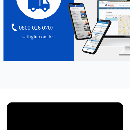
0800 026 0707
satlight.com.br