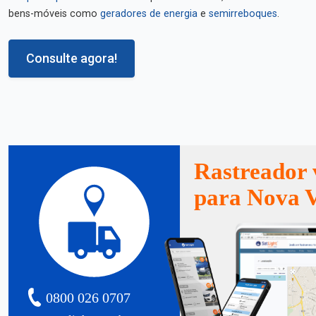
bens-móveis como
geradores de energia
e
semirreboques
.
Consulte agora!
Rastreador 
para Nova V
0800 026 0707