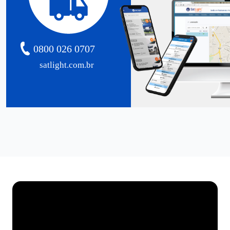
0800 026 0707
satlight.com.br